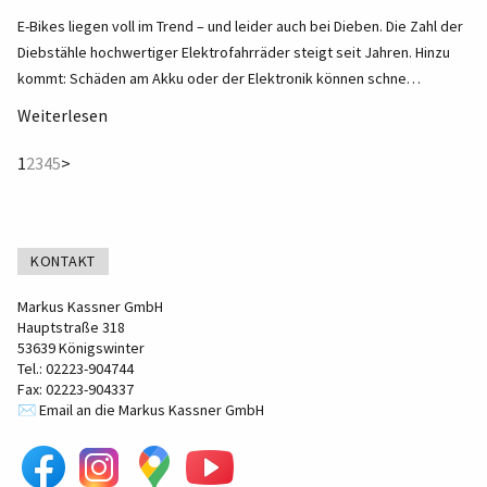
E-Bikes liegen voll im Trend – und leider auch bei Dieben. Die Zahl der
Diebstähle hochwertiger Elektrofahrräder steigt seit Jahren. Hinzu
kommt: Schäden am Akku oder der Elektronik können schne…
Weiterlesen
(current)
1
2
3
4
5
>
KONTAKT
Markus Kassner GmbH
Hauptstraße 318
53639 Königswinter
Tel.: 02223-904744
Fax: 02223-904337
✉️ Email an die Markus Kassner GmbH