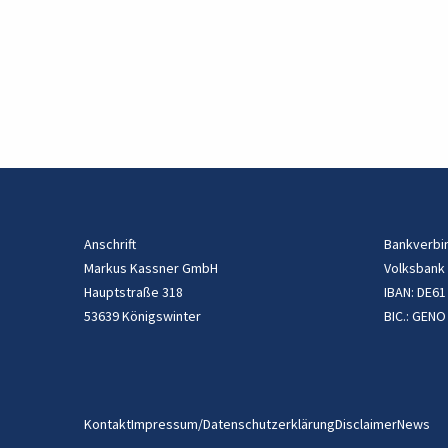
Anschrift
Bankverbi
Markus Kassner GmbH
Volksbank
Hauptstraße 318
IBAN: DE61
53639 Königswinter
BIC.: GENO
Kontakt
Impressum/Datenschutzerklärung
Disclaimer
News