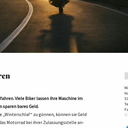
ren
M
H
ahren. Viele Biker lassen ihre Maschine im
5
T
n sparen bares Geld.
F
ne „Winterschlaf“ zu gönnen, können sie Geld
✉
das Motorrad bei ihrer Zulassungsstelle an-