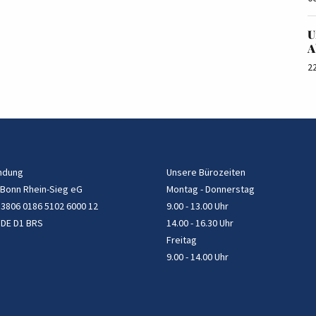
U
A
2
ndung
Unsere Bürozeiten
 Bonn Rhein-Sieg eG
Montag - Donnerstag
 3806 0186 5102 6000 12
9.00 - 13.00 Uhr
 DE D1 BRS
14.00 - 16.30 Uhr
Freitag
9.00 - 14.00 Uhr