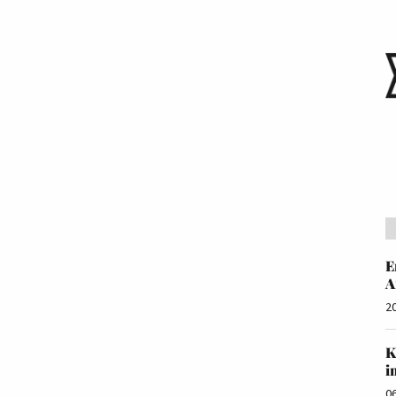
E
A
2
K
i
0