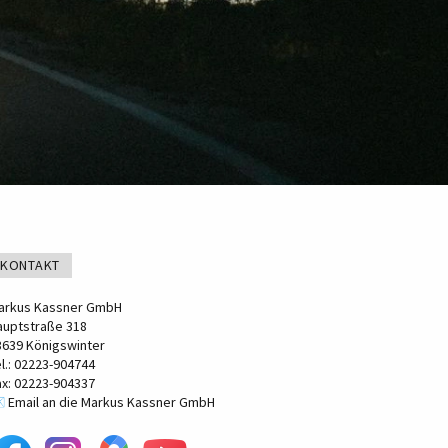
KONTAKT
arkus Kassner GmbH
auptstraße 318
3639 Königswinter
el.: 02223-904744
ax: 02223-904337
️ Email an die Markus Kassner GmbH